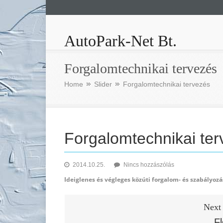
AutoPark-Net Bt.
Forgalomtechnikai tervezés
Home
Slider
Forgalomtechnikai tervezés
Forgalomtechnikai te
a(z)
2014.10.25.
Nincs hozzászólás
Forgalomtechnika
Ideiglenes és végleges közúti forgalom- és szabályoz
tervezés
bejegyzéshez
Next 
Fl