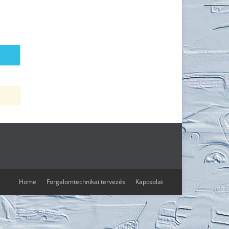
Home
Forgalomtechnikai tervezés
Kapcsolat