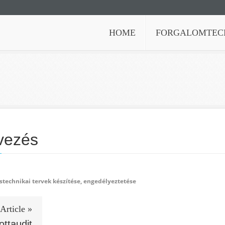
HOME
FORGALOMTECH
rvezés
i
ástechnikai tervek készítése, engedélyeztetése
Article »
ottaudit